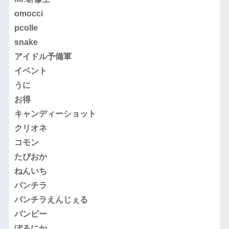
omocci
pcolle
snake
アイドル予備軍
イベント
うに
お得
キャンディーショット
クリオネ
コモン
たぴおか
ねんいち
パンチラ
パンチラえんじぇる
パンピー
ぽるにか