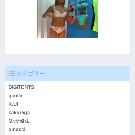
カテゴリー
DIGITENTS
gcolle
K.Ui
kakurega
Mr.研修生
omocci