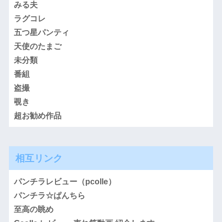
みる夫
ラグコレ
五つ星パンティ
天使のたまご
未分類
番組
盗撮
覗き
超お勧め作品
相互リンク
パンチラレビュー（pcolle）
パンチラ☆ぱんちら
至高の眺め